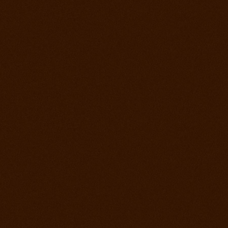
Roping days, verejný tréning stále sa učíme
4. december 2012
Vyhodnotenie súťaže a záver sezóny
2. december 2012
Lasovací víkend alebo roping days na ranch
13
28. september 2012
Finále Prorodeo Tour 2012
17. september 2012
Western rodeo Ranch 13 aké to bolo?
8. september 2012
Prorodeo El Paso
1. september 2012
MSR - Galanta
25. august 2012
MSR Reining Hrabušice
25. august 2012
Prorodeo Halter Valley
18. august 2012