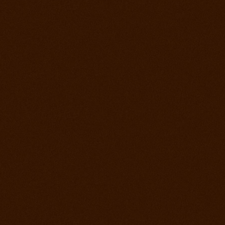
Prorodeo Pardubice
28. jul 2012
Prorodeo Roupov
21. jul 2012
Ako bolo na otvorení stodoly a tréningu?
15. jul 2012
Appa Show El Paso
14. jul 2012
Prorodeo Svinčíce
30. jún 2012
Ródeo Slovenská Lupča
25. jún 2012
Roping kurz Leo Holcknecht
23. jún 2012
Prorodeo Plzeň
16. jún 2012
Rodeo Galanta
9. jún 2012
Prorodeo Podmitrov