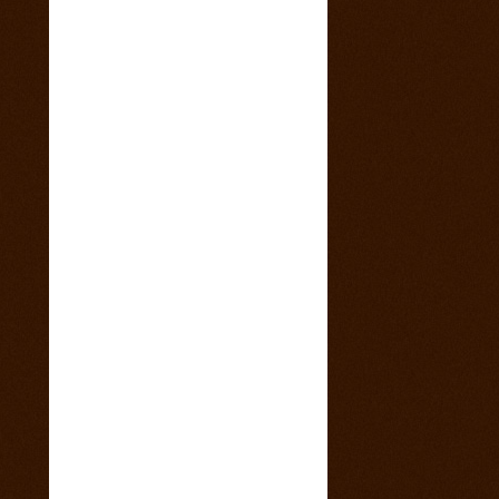
4. marec 2015
Sobotný večer v saloone s predkapelou
9. január 2015
Vianočny pozdrav z Ranča 13 s babkovým
divadlom v salone
5. august 2014
videa z pretekov
28. máj 2014
1 člen teamu Ranch13 chýba ! Kam sa
stratila ?
23. máj 2014
California 2014
17. máj 2014
Svadba na našom ranči
11. marec 2014
Trening North Orava Cutting Horses
14. február 2014
Taliansko 2014
13. február 2014
Kalendár sezóny 2014 všetky rodea