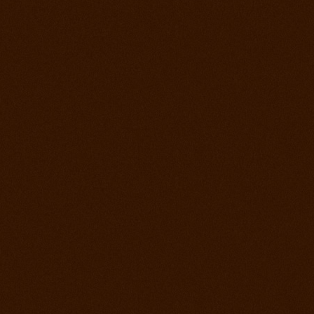
22. jún 2013
Rodeo Slovenská Lupča
15. jún 2013
Prorodeo Halter Valley
8. jún 2013
Rodeo Galanta Sawrr
1. jún 2013
Verejný tréning s dobytkom
18. máj 2013
Prorodeo české Budejovice
4. máj 2013
Prorodeo Roupov
20. apríl 2013
Prorodeo Halter Valley
6. apríl 2013
Kurz s Leom Holcknechtom
6. marec 2013
Jarná príprava začala
21. január 2013