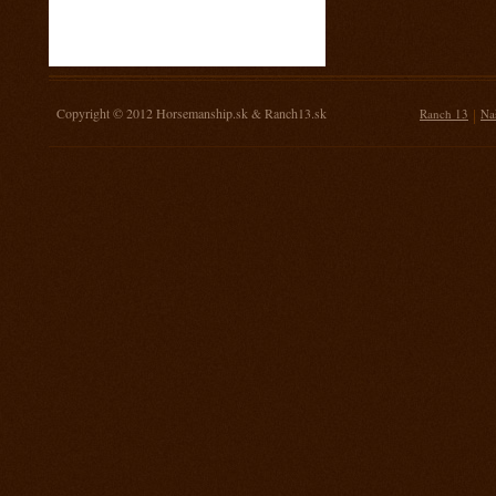
16. november 2013
Žrebovanie súťaže o 3 kg mäsa
14. september 2013
Prorodeo Nemšová
Copyright © 2012
Horsemanship.sk
&
Ranch13.sk
|
Ranch 13
Na
7. september 2013
MSR Galanta
31. august 2013
Rodeo TPA Ranch 13
17. august 2013
Rodeo Mengusovce Sawrr
27. jul 2013
Prorodeo Pardubice
20. jul 2013
Rodeo TPA Mitrov
13. jul 2013
Prorodeo Svinčice
29. jún 2013
Prorodeo Brno