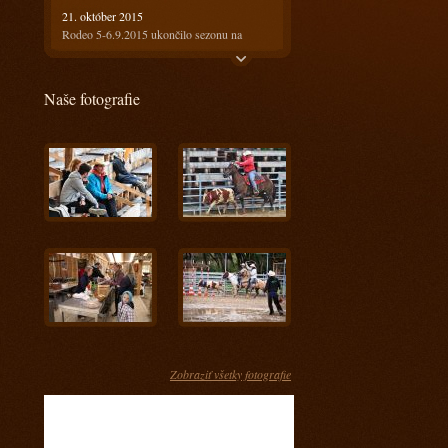
21. október 2015
Rodeo 5-6.9.2015 ukončilo sezonu na
Ranči13
21. október 2015
Naše fotografie
Rodeo 18-19.7.2015 bolo horúce ale
prefektné :)
4. august 2015
Ako bolo na prvom rodeu? Super!!!
28. máj 2015
Keď spájame príjemné s užitočným
17. apríl 2015
Kurz s Radkom Holubom 11-12.4.2015
15. apríl 2015
Kurz s Engi Dobešovou 3-4.4.2015
15. apríl 2015
Kurz s Karlom Spáčilom 28-29.3.2015
Zobraziť všetky fotografie
5. marec 2015
Príprava jazdcov na tohtoročnú sezónu u nás
- Prídte sa pozrieť ako im to pôjde