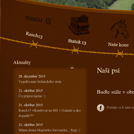
Aktuality
Naši psi
28. december 2015
Vypaľovanie štefanského stola
21. október 2015
Buďte stále v ob
Čo pripravujeme :)
21. október 2015
Pridajte sa k nám n
Ranch13 víkendoval na MS v Galante a ako
dopadli???
21. október 2015
Máme doma Majsterku Slovenska... Engi :)