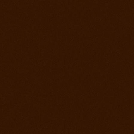
2. jún 2012
Kurz s Joe Wolter
26. máj 2012
Prorodeo Podmitrov
19. máj 2012
Prorodeo České Budejovice
28. apríl 2012
Prorodeo Halter Valley