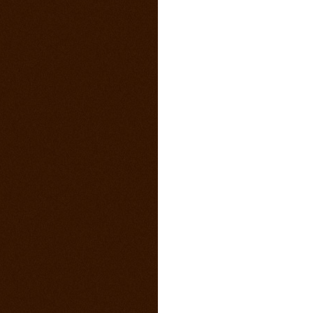
4. marec 2015
Sobotný večer v saloone s predkapelou
9. január 2015
Vianočny pozdrav z Ranča 13 s babkovým
divadlom v salone
5. august 2014
videa z pretekov
28. máj 2014
1 člen teamu Ranch13 chýba ! Kam sa
stratila ?
23. máj 2014
California 2014
17. máj 2014
Svadba na našom ranči
11. marec 2014
Trening North Orava Cutting Horses
14. február 2014
Taliansko 2014
13. február 2014
Kalendár sezóny 2014 všetky rodea