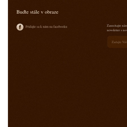
Buďte stále v obraze
Zanechajte nám
Pridajte sa k nám na facebooku
newsletter s n