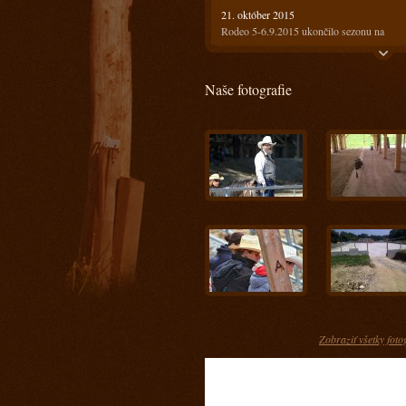
21. október 2015
Rodeo 5-6.9.2015 ukončilo sezonu na
Ranči13
21. október 2015
Naše fotografie
Rodeo 18-19.7.2015 bolo horúce ale
prefektné :)
4. august 2015
Ako bolo na prvom rodeu? Super!!!
28. máj 2015
Keď spájame príjemné s užitočným
17. apríl 2015
Kurz s Radkom Holubom 11-12.4.2015
15. apríl 2015
Kurz s Engi Dobešovou 3-4.4.2015
15. apríl 2015
Kurz s Karlom Spáčilom 28-29.3.2015
Zobraziť všetky foto
5. marec 2015
Príprava jazdcov na tohtoročnú sezónu u n
- Prídte sa pozrieť ako im to pôjde