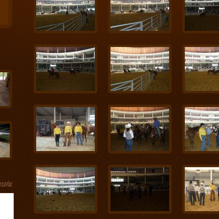
grafie
ás