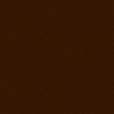
2. jún 2012
Kurz s Joe Wolter
26. máj 2012
Prorodeo Podmitrov
19. máj 2012
Prorodeo České Budejovice
28. apríl 2012
Prorodeo Halter Valley