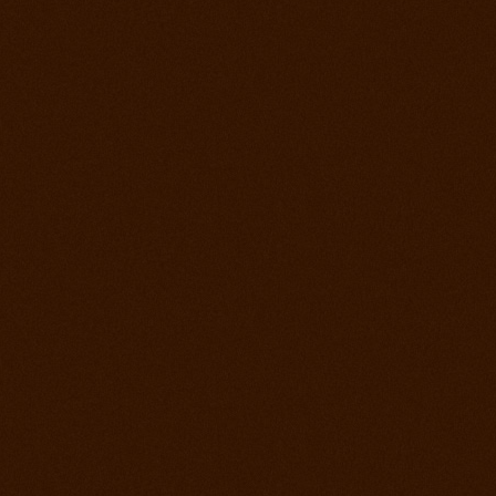
Prorodeo Pardubice
28. jul 2012
Prorodeo Roupov
21. jul 2012
Ako bolo na otvorení stodoly a tréningu?
15. jul 2012
Appa Show El Paso
14. jul 2012
Prorodeo Svinčíce
30. jún 2012
Ródeo Slovenská Lupča
25. jún 2012
Roping kurz Leo Holcknecht
23. jún 2012
Prorodeo Plzeň
16. jún 2012
Rodeo Galanta
9. jún 2012
Prorodeo Podmitrov