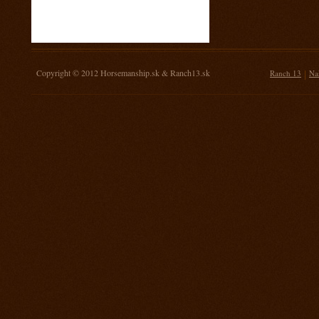
16. november 2013
Žrebovanie súťaže o 3 kg mäsa
14. september 2013
Prorodeo Nemšová
Copyright © 2012
Horsemanship.sk
&
Ranch13.sk
|
Ranch 13
Na
7. september 2013
MSR Galanta
31. august 2013
Rodeo TPA Ranch 13
17. august 2013
Rodeo Mengusovce Sawrr
27. jul 2013
Prorodeo Pardubice
20. jul 2013
Rodeo TPA Mitrov
13. jul 2013
Prorodeo Svinčice
29. jún 2013
Prorodeo Brno