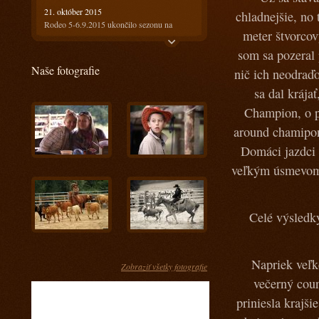
21. október 2015
chladnejšie, no 
Rodeo 5-6.9.2015 ukončilo sezonu na
meter štvorcov
Ranči13
som sa pozeral 
21. október 2015
Naše fotografie
Rodeo 18-19.7.2015 bolo horúce ale
nič ich neodraďo
prefektné :)
sa dal krája
4. august 2015
Champion, o p
Ako bolo na prvom rodeu? Super!!!
around chamipon
28. máj 2015
Domáci jazdci 
Keď spájame príjemné s užitočným
veľkým úsmevom 
17. apríl 2015
Kurz s Radkom Holubom 11-12.4.2015
15. apríl 2015
Celé výsledky
Kurz s Engi Dobešovou 3-4.4.2015
15. apríl 2015
Kurz s Karlom Spáčilom 28-29.3.2015
Napriek veľk
Zobraziť všetky fotografie
5. marec 2015
večerný coun
Príprava jazdcov na tohtoročnú sezónu u nás
priniesla krajši
- Prídte sa pozrieť ako im to pôjde