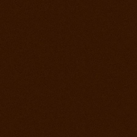
Roping days, verejný tréning stále sa učíme
4. december 2012
Vyhodnotenie súťaže a záver sezóny
2. december 2012
Lasovací víkend alebo roping days na ranch
13
28. september 2012
Finále Prorodeo Tour 2012
17. september 2012
Western rodeo Ranch 13 aké to bolo?
8. september 2012
Prorodeo El Paso
1. september 2012
MSR - Galanta
25. august 2012
MSR Reining Hrabušice
25. august 2012
Prorodeo Halter Valley
18. august 2012