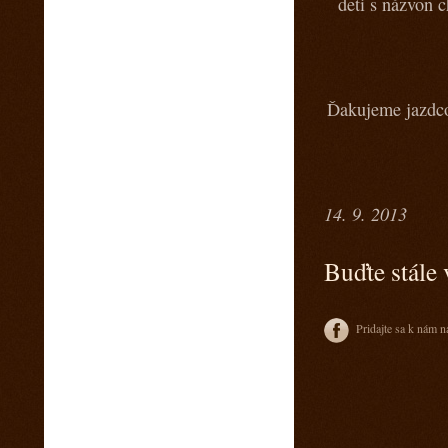
deti s názvon 
4. marec 2015
Sobotný večer v saloone s predkapelou
9. január 2015
Vianočny pozdrav z Ranča 13 s babkovým
divadlom v salone
Ďakujeme jazdco
5. august 2014
videa z pretekov
28. máj 2014
1 člen teamu Ranch13 chýba ! Kam sa
stratila ?
14. 9. 2013
23. máj 2014
California 2014
Buďte stále 
17. máj 2014
Svadba na našom ranči
Pridajte sa k nám n
11. marec 2014
Trening North Orava Cutting Horses
14. február 2014
Taliansko 2014
13. február 2014
Kalendár sezóny 2014 všetky rodea