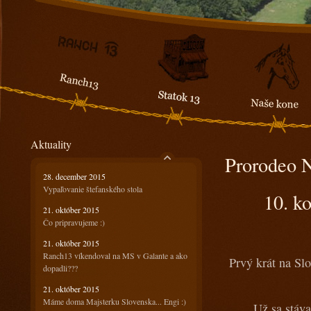
Aktuality
Prorodeo 
28. december 2015
Vypaľovanie štefanského stola
10. k
21. október 2015
Čo pripravujeme :)
21. október 2015
Ranch13 víkendoval na MS v Galante a ako
Prvý krát na Slo
dopadli???
21. október 2015
Máme doma Majsterku Slovenska... Engi :)
Už sa stáva