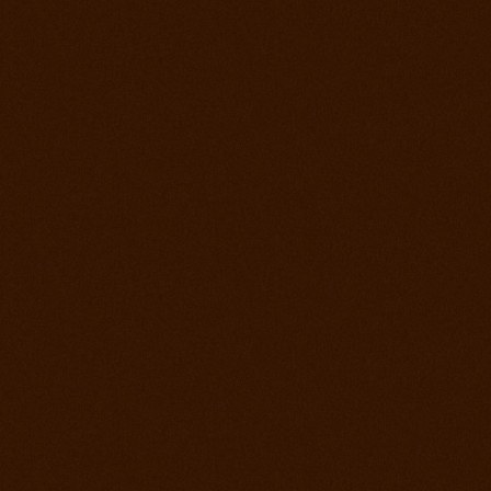
22. jún 2013
Rodeo Slovenská Lupča
15. jún 2013
Prorodeo Halter Valley
8. jún 2013
Rodeo Galanta Sawrr
1. jún 2013
Verejný tréning s dobytkom
18. máj 2013
Prorodeo české Budejovice
4. máj 2013
Prorodeo Roupov
20. apríl 2013
Prorodeo Halter Valley
6. apríl 2013
Kurz s Leom Holcknechtom
6. marec 2013
Jarná príprava začala
21. január 2013