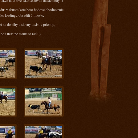
takže na Slovensko cestovali ďalšie body :)
bodu! v druom kole bolo bodove ohodnotenie
ler loadingu obsadili 5 miesto,
ť na dostihy a slávny taxisov priekop,
 boli úžastné máme to radi :)