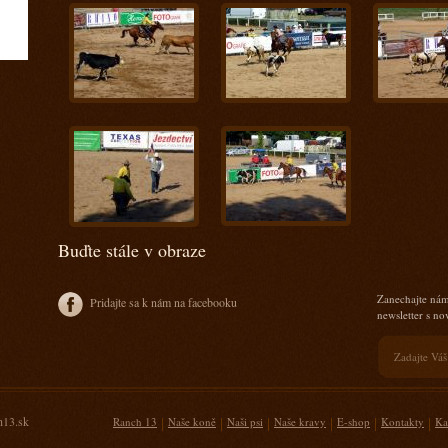
Buďte stále v obraze
Zanechajte nám
Pridajte sa k nám na facebooku
newsletter s n
h13.sk
|
|
|
|
|
|
Ranch 13
Naše koně
Naši psi
Naše kravy
E-shop
Kontakty
Ka