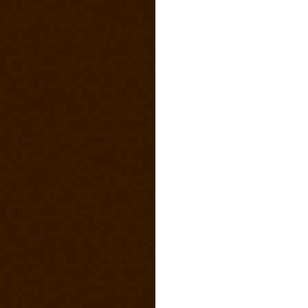
4. marec 2015
Sobotný večer v saloone s predkapelou
9. január 2015
Vianočny pozdrav z Ranča 13 s babkovým
divadlom v salone
5. august 2014
videa z pretekov
28. máj 2014
1 člen teamu Ranch13 chýba ! Kam sa
stratila ?
23. máj 2014
California 2014
17. máj 2014
Svadba na našom ranči
11. marec 2014
Trening North Orava Cutting Horses
14. február 2014
Taliansko 2014
13. február 2014
Kalendár sezóny 2014 všetky rodea