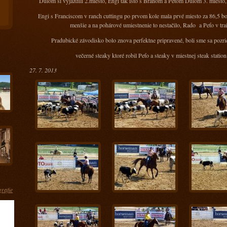
Dulom si vyjazdili 2.miesto, Engi tak isto s Braňom a Peťom Dulom 3. miesto, 
Engi s Franciscom v ranch cuttingu po prvom kole mala prvé miesto za 86,5 
menšie a na pohárové umiestnenie to nestačilo, Rado a Peťo v trai
Pradubické závodisko bolo znova perfektne pripravené, boli sme sa pozrie
večerné steaky ktoré robil Peťo a steaky v miestnej steak station
27. 7. 2013
grafie
ás