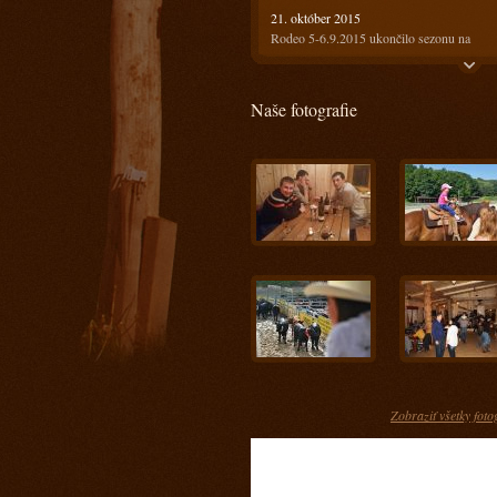
21. október 2015
Rodeo 5-6.9.2015 ukončilo sezonu na
Ranči13
21. október 2015
Naše fotografie
Rodeo 18-19.7.2015 bolo horúce ale
prefektné :)
4. august 2015
Ako bolo na prvom rodeu? Super!!!
28. máj 2015
Keď spájame príjemné s užitočným
17. apríl 2015
Kurz s Radkom Holubom 11-12.4.2015
15. apríl 2015
Kurz s Engi Dobešovou 3-4.4.2015
15. apríl 2015
Kurz s Karlom Spáčilom 28-29.3.2015
Zobraziť všetky foto
5. marec 2015
Príprava jazdcov na tohtoročnú sezónu u n
- Prídte sa pozrieť ako im to pôjde