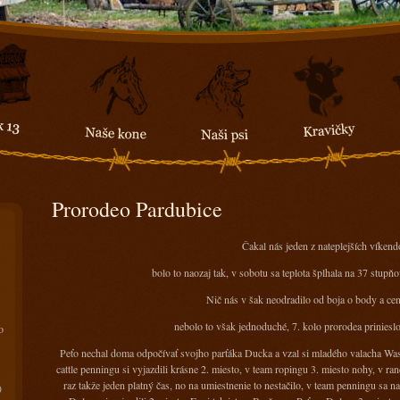
Prorodeo Pardubice
Čakal nás jeden z nateplejších víkend
bolo to naozaj tak, v sobotu sa teplota šplhala na 37 stupň
Nič nás v šak neodradilo od boja o body a ce
nebolo to však jednoduché, 7. kolo prorodea prinieslo
o
Peťo nechal doma odpočívať svojho parťáka Ducka a vzal si mladého valacha Wa
cattle penningu si vyjazdili krásne 2. miesto, v team ropingu 3. miesto nohy, v ra
raz takže jeden platný čas, no na umiestnenie to nestačilo, v team penningu sa
)