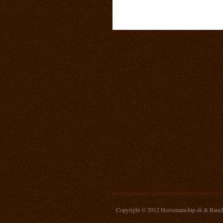
16. november 2013
Žrebovanie súťaže o 3 kg mäsa
14. september 2013
Prorodeo Nemšová
7. september 2013
MSR Galanta
31. august 2013
Rodeo TPA Ranch 13
17. august 2013
Rodeo Mengusovce Sawrr
27. jul 2013
Prorodeo Pardubice
20. jul 2013
Rodeo TPA Mitrov
13. jul 2013
Prorodeo Svinčice
29. jún 2013
Copyright © 2012
Horsemanship.sk
&
Ranc
Prorodeo Brno