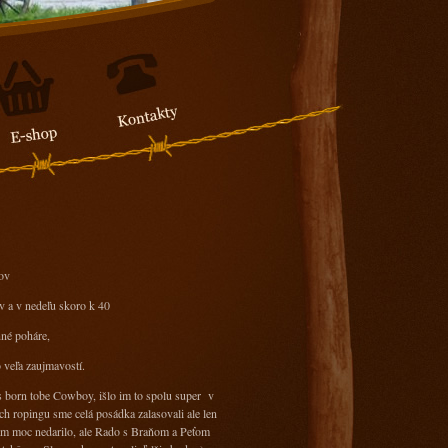
ov
ov a v nedeľu skoro k 40
nné poháre,
 veľa zaujmavostí.
s born tobe Cowboy, išlo im to spolu super v
nch ropingu sme celá posádka zalasovali ale len
 nam moc nedarilo, ale Rado s Braňom a Peťom