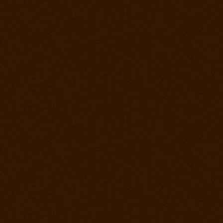
Roping days, verejný tréning stále sa učíme
4. december 2012
Vyhodnotenie súťaže a záver sezóny
2. december 2012
Lasovací víkend alebo roping days na ranch
13
28. september 2012
Finále Prorodeo Tour 2012
17. september 2012
Western rodeo Ranch 13 aké to bolo?
8. september 2012
Prorodeo El Paso
1. september 2012
MSR - Galanta
25. august 2012
MSR Reining Hrabušice
25. august 2012
Prorodeo Halter Valley
18. august 2012