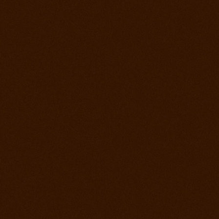
Prorodeo Pardubice
28. jul 2012
Prorodeo Roupov
21. jul 2012
Ako bolo na otvorení stodoly a tréningu?
15. jul 2012
Appa Show El Paso
14. jul 2012
Prorodeo Svinčíce
30. jún 2012
Ródeo Slovenská Lupča
25. jún 2012
Roping kurz Leo Holcknecht
23. jún 2012
Prorodeo Plzeň
16. jún 2012
Rodeo Galanta
9. jún 2012
Prorodeo Podmitrov