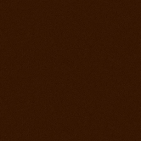
2. jún 2012
Kurz s Joe Wolter
26. máj 2012
Prorodeo Podmitrov
19. máj 2012
Prorodeo České Budejovice
28. apríl 2012
Prorodeo Halter Valley