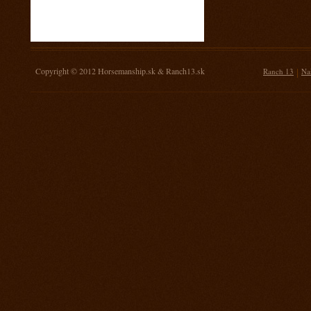
16. november 2013
Žrebovanie súťaže o 3 kg mäsa
14. september 2013
Prorodeo Nemšová
Copyright © 2012
Horsemanship.sk
&
Ranch13.sk
|
Ranch 13
Na
7. september 2013
MSR Galanta
31. august 2013
Rodeo TPA Ranch 13
17. august 2013
Rodeo Mengusovce Sawrr
27. jul 2013
Prorodeo Pardubice
20. jul 2013
Rodeo TPA Mitrov
13. jul 2013
Prorodeo Svinčice
29. jún 2013
Prorodeo Brno