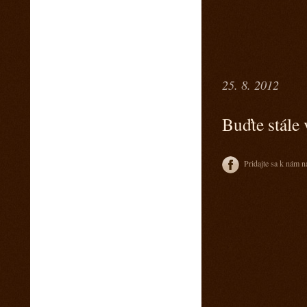
4. marec 2015
Sobotný večer v saloone s predkapelou
9. január 2015
Vianočny pozdrav z Ranča 13 s babkovým
divadlom v salone
25. 8. 2012
5. august 2014
videa z pretekov
28. máj 2014
Buďte stále 
1 člen teamu Ranch13 chýba ! Kam sa
stratila ?
23. máj 2014
Pridajte sa k nám n
California 2014
17. máj 2014
Svadba na našom ranči
11. marec 2014
Trening North Orava Cutting Horses
14. február 2014
Taliansko 2014
13. február 2014
Kalendár sezóny 2014 všetky rodea