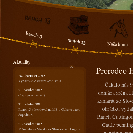
Aktuality
Prorodeo H
28. december 2015
Vypaľovanie štefanského stola
Čakalo nás 9
21. október 2015
domáca aréna Ha
Čo pripravujeme :)
kamarát zo Slove
21. október 2015
ohrádku vytiah
Ranch13 víkendoval na MS v Galante a ako
dopadli???
Ranch Cuttingom
21. október 2015
Cattle penning
Máme doma Majsterku Slovenska... Engi :)
penningu sme 