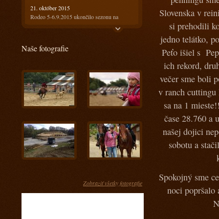
21. október 2015
Slovenska v rein
Rodeo 5-6.9.2015 ukončilo sezonu na
si prehodili k
Ranči13
jedno telátko, p
21. október 2015
Naše fotografie
Rodeo 18-19.7.2015 bolo horúce ale
Peťo išiel s Pep
prefektné :)
ich rekord, dru
4. august 2015
večer sme boli p
Ako bolo na prvom rodeu? Super!!!
v ranch cuttingu
28. máj 2015
sa na 1 mieste!
Keď spájame príjemné s užitočným
čase 28.760 a u
17. apríl 2015
Kurz s Radkom Holubom 11-12.4.2015
našej dojici ne
15. apríl 2015
sobotu a stač
Kurz s Engi Dobešovou 3-4.4.2015
15. apríl 2015
Kurz s Karlom Spáčilom 28-29.3.2015
Spokojný sme ce
Zobraziť všetky fotografie
noci popršalo 
5. marec 2015
Príprava jazdcov na tohtoročnú sezónu u nás
N
- Prídte sa pozrieť ako im to pôjde