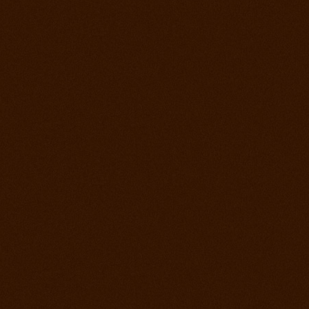
22. jún 2013
Rodeo Slovenská Lupča
15. jún 2013
Prorodeo Halter Valley
8. jún 2013
Rodeo Galanta Sawrr
1. jún 2013
Verejný tréning s dobytkom
18. máj 2013
Prorodeo české Budejovice
4. máj 2013
Prorodeo Roupov
20. apríl 2013
Prorodeo Halter Valley
6. apríl 2013
Kurz s Leom Holcknechtom
6. marec 2013
Jarná príprava začala
21. január 2013