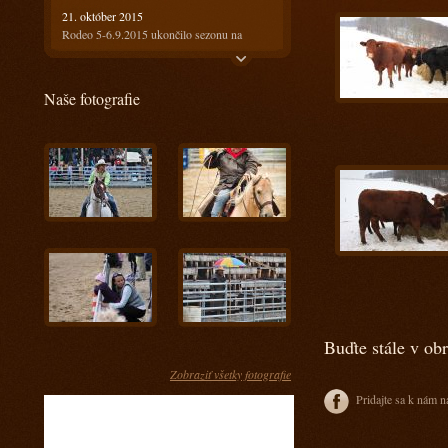
21. október 2015
Rodeo 5-6.9.2015 ukončilo sezonu na
Ranči13
21. október 2015
Naše fotografie
Rodeo 18-19.7.2015 bolo horúce ale
prefektné :)
4. august 2015
Ako bolo na prvom rodeu? Super!!!
28. máj 2015
Keď spájame príjemné s užitočným
17. apríl 2015
Kurz s Radkom Holubom 11-12.4.2015
15. apríl 2015
Kurz s Engi Dobešovou 3-4.4.2015
15. apríl 2015
Buďte stále v ob
Kurz s Karlom Spáčilom 28-29.3.2015
Zobraziť všetky fotografie
5. marec 2015
Pridajte sa k nám n
Príprava jazdcov na tohtoročnú sezónu u nás
- Prídte sa pozrieť ako im to pôjde