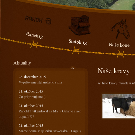
Aktuality
Naše kravy
28. december 2015
Vypaľovanie štefanského stola
Aj tieto kravy možete u ná
21. október 2015
Čo pripravujeme :)
21. október 2015
Ranch13 víkendoval na MS v Galante a ako
dopadli???
21. október 2015
Máme doma Majsterku Slovenska... Engi :)