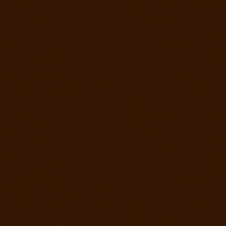
Prorodeo Pardubice
28. jul 2012
Prorodeo Roupov
21. jul 2012
Ako bolo na otvorení stodoly a tréningu?
15. jul 2012
Appa Show El Paso
14. jul 2012
Prorodeo Svinčíce
30. jún 2012
Ródeo Slovenská Lupča
25. jún 2012
Roping kurz Leo Holcknecht
23. jún 2012
Prorodeo Plzeň
16. jún 2012
Rodeo Galanta
9. jún 2012
Prorodeo Podmitrov