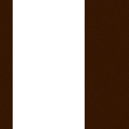
4. marec 2015
Sobotný večer v saloone s predkapelou
9. január 2015
Vianočny pozdrav z Ranča 13 s babkovým
divadlom v salone
5. august 2014
videa z pretekov
28. máj 2014
1 člen teamu Ranch13 chýba ! Kam sa
stratila ?
23. máj 2014
California 2014
17. máj 2014
Svadba na našom ranči
11. marec 2014
Trening North Orava Cutting Horses
14. február 2014
Taliansko 2014
13. február 2014
Kalendár sezóny 2014 všetky rodea