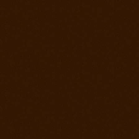
Roping days, verejný tréning stále sa učíme
4. december 2012
Vyhodnotenie súťaže a záver sezóny
2. december 2012
Lasovací víkend alebo roping days na ranch
13
28. september 2012
Finále Prorodeo Tour 2012
17. september 2012
Western rodeo Ranch 13 aké to bolo?
8. september 2012
Prorodeo El Paso
1. september 2012
MSR - Galanta
25. august 2012
MSR Reining Hrabušice
25. august 2012
Prorodeo Halter Valley
18. august 2012