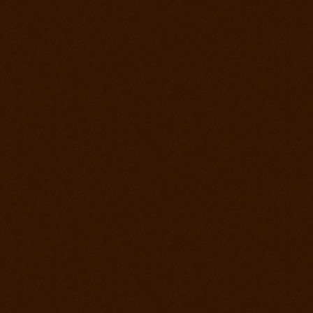
2. jún 2012
Kurz s Joe Wolter
26. máj 2012
Prorodeo Podmitrov
19. máj 2012
Prorodeo České Budejovice
28. apríl 2012
Prorodeo Halter Valley