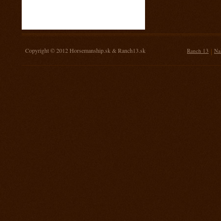
16. november 2013
Žrebovanie súťaže o 3 kg mäsa
14. september 2013
Prorodeo Nemšová
Copyright © 2012
Horsemanship.sk
&
Ranch13.sk
|
Ranch 13
Na
7. september 2013
MSR Galanta
31. august 2013
Rodeo TPA Ranch 13
17. august 2013
Rodeo Mengusovce Sawrr
27. jul 2013
Prorodeo Pardubice
20. jul 2013
Rodeo TPA Mitrov
13. jul 2013
Prorodeo Svinčice
29. jún 2013
Prorodeo Brno