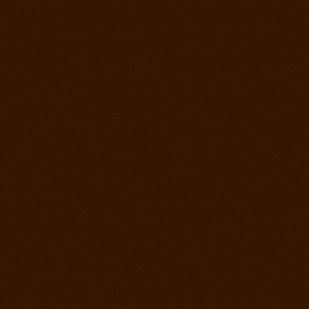
22. jún 2013
Rodeo Slovenská Lupča
15. jún 2013
Prorodeo Halter Valley
8. jún 2013
Rodeo Galanta Sawrr
1. jún 2013
Verejný tréning s dobytkom
18. máj 2013
Prorodeo české Budejovice
4. máj 2013
Prorodeo Roupov
20. apríl 2013
Prorodeo Halter Valley
6. apríl 2013
Kurz s Leom Holcknechtom
6. marec 2013
Jarná príprava začala
21. január 2013