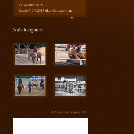
21. október 2015
Rodeo 5-6.9.2015 ukončilo sezonu na
Ranči13
21. október 2015
Naše fotografie
Rodeo 18-19.7.2015 bolo horúce ale
prefektné :)
4. august 2015
Ako bolo na prvom rodeu? Super!!!
28. máj 2015
Keď spájame príjemné s užitočným
17. apríl 2015
Kurz s Radkom Holubom 11-12.4.2015
15. apríl 2015
Kurz s Engi Dobešovou 3-4.4.2015
15. apríl 2015
Kurz s Karlom Spáčilom 28-29.3.2015
Zobraziť všetky fotografie
5. marec 2015
Príprava jazdcov na tohtoročnú sezónu u nás
- Prídte sa pozrieť ako im to pôjde