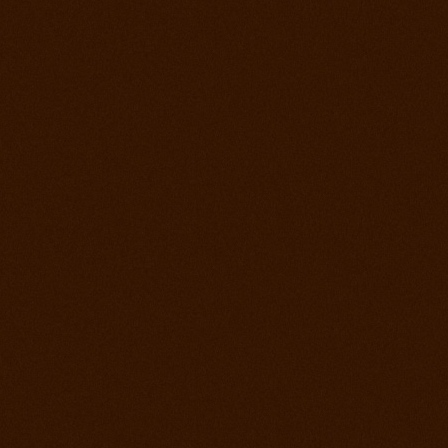
22. jún 2013
Rodeo Slovenská Lupča
15. jún 2013
Prorodeo Halter Valley
8. jún 2013
Rodeo Galanta Sawrr
1. jún 2013
Verejný tréning s dobytkom
18. máj 2013
Prorodeo české Budejovice
4. máj 2013
Prorodeo Roupov
20. apríl 2013
Prorodeo Halter Valley
6. apríl 2013
Kurz s Leom Holcknechtom
6. marec 2013
Jarná príprava začala
21. január 2013