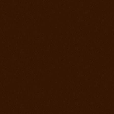
Prorodeo Pardubice
28. jul 2012
Prorodeo Roupov
21. jul 2012
Ako bolo na otvorení stodoly a tréningu?
15. jul 2012
Appa Show El Paso
14. jul 2012
Prorodeo Svinčíce
30. jún 2012
Ródeo Slovenská Lupča
25. jún 2012
Roping kurz Leo Holcknecht
23. jún 2012
Prorodeo Plzeň
16. jún 2012
Rodeo Galanta
9. jún 2012
Prorodeo Podmitrov