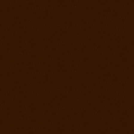
Roping days, verejný tréning stále sa učíme
4. december 2012
Vyhodnotenie súťaže a záver sezóny
2. december 2012
Lasovací víkend alebo roping days na ranch
13
28. september 2012
Finále Prorodeo Tour 2012
17. september 2012
Western rodeo Ranch 13 aké to bolo?
8. september 2012
Prorodeo El Paso
1. september 2012
MSR - Galanta
25. august 2012
MSR Reining Hrabušice
25. august 2012
Prorodeo Halter Valley
18. august 2012