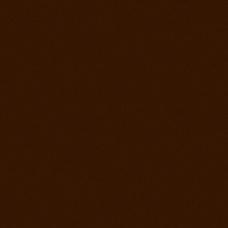
2. jún 2012
Kurz s Joe Wolter
26. máj 2012
Prorodeo Podmitrov
19. máj 2012
Prorodeo České Budejovice
28. apríl 2012
Prorodeo Halter Valley