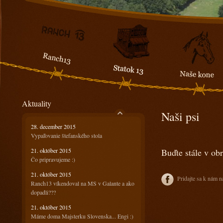
Aktuality
Naši psi
28. december 2015
Vypaľovanie štefanského stola
21. október 2015
Buďte stále v ob
Čo pripravujeme :)
21. október 2015
Pridajte sa k nám n
Ranch13 víkendoval na MS v Galante a ako
dopadli???
21. október 2015
Máme doma Majsterku Slovenska... Engi :)