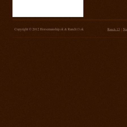
16. november 2013
Žrebovanie súťaže o 3 kg mäsa
14. september 2013
Prorodeo Nemšová
Copyright © 2012
Horsemanship.sk
&
Ranch13.sk
|
Ranch 13
Na
7. september 2013
MSR Galanta
31. august 2013
Rodeo TPA Ranch 13
17. august 2013
Rodeo Mengusovce Sawrr
27. jul 2013
Prorodeo Pardubice
20. jul 2013
Rodeo TPA Mitrov
13. jul 2013
Prorodeo Svinčice
29. jún 2013
Prorodeo Brno