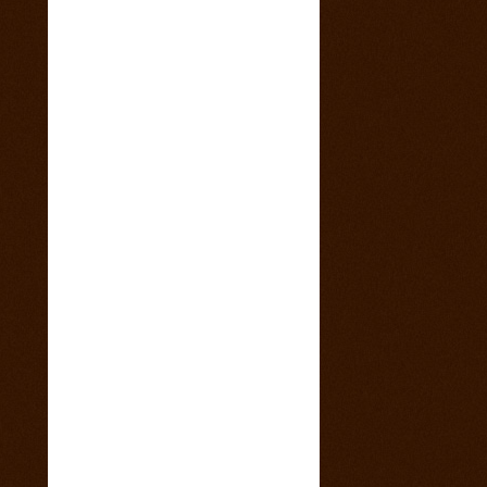
4. marec 2015
Sobotný večer v saloone s predkapelou
9. január 2015
Vianočny pozdrav z Ranča 13 s babkovým
divadlom v salone
5. august 2014
videa z pretekov
28. máj 2014
1 člen teamu Ranch13 chýba ! Kam sa
stratila ?
23. máj 2014
California 2014
17. máj 2014
Svadba na našom ranči
11. marec 2014
Trening North Orava Cutting Horses
14. február 2014
Taliansko 2014
13. február 2014
Kalendár sezóny 2014 všetky rodea