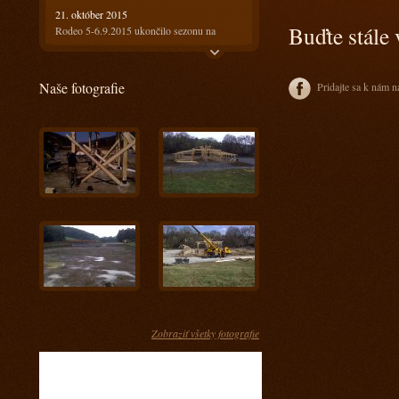
21. október 2015
Buďte stále 
Rodeo 5-6.9.2015 ukončilo sezonu na
Ranči13
21. október 2015
Naše fotografie
Pridajte sa k nám n
Rodeo 18-19.7.2015 bolo horúce ale
prefektné :)
4. august 2015
Ako bolo na prvom rodeu? Super!!!
28. máj 2015
Keď spájame príjemné s užitočným
17. apríl 2015
Kurz s Radkom Holubom 11-12.4.2015
15. apríl 2015
Kurz s Engi Dobešovou 3-4.4.2015
15. apríl 2015
Kurz s Karlom Spáčilom 28-29.3.2015
Zobraziť všetky fotografie
5. marec 2015
Príprava jazdcov na tohtoročnú sezónu u nás
- Prídte sa pozrieť ako im to pôjde