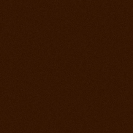
22. jún 2013
Rodeo Slovenská Lupča
15. jún 2013
Prorodeo Halter Valley
8. jún 2013
Rodeo Galanta Sawrr
1. jún 2013
Verejný tréning s dobytkom
18. máj 2013
Prorodeo české Budejovice
4. máj 2013
Prorodeo Roupov
20. apríl 2013
Prorodeo Halter Valley
6. apríl 2013
Kurz s Leom Holcknechtom
6. marec 2013
Jarná príprava začala
21. január 2013