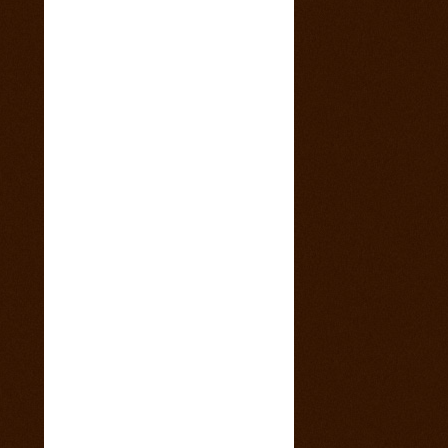
4. marec 2015
Sobotný večer v saloone s predkapelou
9. január 2015
Vianočny pozdrav z Ranča 13 s babkovým
divadlom v salone
5. august 2014
videa z pretekov
28. máj 2014
1 člen teamu Ranch13 chýba ! Kam sa
stratila ?
23. máj 2014
California 2014
17. máj 2014
Svadba na našom ranči
11. marec 2014
Trening North Orava Cutting Horses
14. február 2014
Taliansko 2014
13. február 2014
Kalendár sezóny 2014 všetky rodea