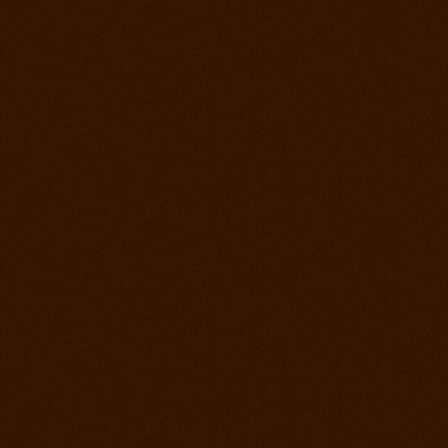
2. jún 2012
Kurz s Joe Wolter
26. máj 2012
Prorodeo Podmitrov
19. máj 2012
Prorodeo České Budejovice
28. apríl 2012
Prorodeo Halter Valley