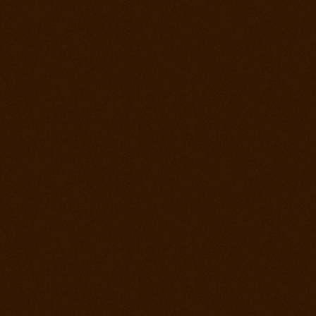
Prorodeo Pardubice
28. jul 2012
Prorodeo Roupov
21. jul 2012
Ako bolo na otvorení stodoly a tréningu?
15. jul 2012
Appa Show El Paso
14. jul 2012
Prorodeo Svinčíce
30. jún 2012
Ródeo Slovenská Lupča
25. jún 2012
Roping kurz Leo Holcknecht
23. jún 2012
Prorodeo Plzeň
16. jún 2012
Rodeo Galanta
9. jún 2012
Prorodeo Podmitrov