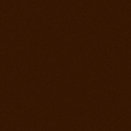
Roping days, verejný tréning stále sa učíme
4. december 2012
Vyhodnotenie súťaže a záver sezóny
2. december 2012
Lasovací víkend alebo roping days na ranch
13
28. september 2012
Finále Prorodeo Tour 2012
17. september 2012
Western rodeo Ranch 13 aké to bolo?
8. september 2012
Prorodeo El Paso
1. september 2012
MSR - Galanta
25. august 2012
MSR Reining Hrabušice
25. august 2012
Prorodeo Halter Valley
18. august 2012