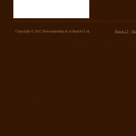
16. november 2013
Žrebovanie súťaže o 3 kg mäsa
14. september 2013
Prorodeo Nemšová
Copyright © 2012
Horsemanship.sk
&
Ranch13.sk
|
Ranch 13
Na
7. september 2013
MSR Galanta
31. august 2013
Rodeo TPA Ranch 13
17. august 2013
Rodeo Mengusovce Sawrr
27. jul 2013
Prorodeo Pardubice
20. jul 2013
Rodeo TPA Mitrov
13. jul 2013
Prorodeo Svinčice
29. jún 2013
Prorodeo Brno