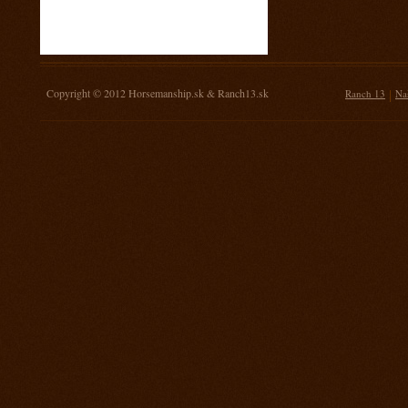
16. november 2013
Žrebovanie súťaže o 3 kg mäsa
14. september 2013
Prorodeo Nemšová
Copyright © 2012
Horsemanship.sk
&
Ranch13.sk
|
Ranch 13
Na
7. september 2013
MSR Galanta
31. august 2013
Rodeo TPA Ranch 13
17. august 2013
Rodeo Mengusovce Sawrr
27. jul 2013
Prorodeo Pardubice
20. jul 2013
Rodeo TPA Mitrov
13. jul 2013
Prorodeo Svinčice
29. jún 2013
Prorodeo Brno