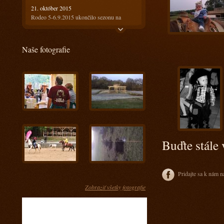
21. október 2015
Rodeo 5-6.9.2015 ukončilo sezonu na
Ranči13
21. október 2015
Naše fotografie
Rodeo 18-19.7.2015 bolo horúce ale
prefektné :)
4. august 2015
Ako bolo na prvom rodeu? Super!!!
28. máj 2015
Keď spájame príjemné s užitočným
17. apríl 2015
Kurz s Radkom Holubom 11-12.4.2015
Buďte stále 
15. apríl 2015
Kurz s Engi Dobešovou 3-4.4.2015
15. apríl 2015
Pridajte sa k nám n
Kurz s Karlom Spáčilom 28-29.3.2015
Zobraziť všetky fotografie
5. marec 2015
Príprava jazdcov na tohtoročnú sezónu u nás
- Prídte sa pozrieť ako im to pôjde