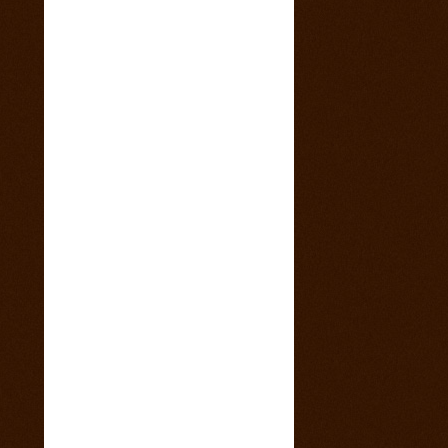
4. marec 2015
Sobotný večer v saloone s predkapelou
9. január 2015
Vianočny pozdrav z Ranča 13 s babkovým
divadlom v salone
5. august 2014
videa z pretekov
28. máj 2014
1 člen teamu Ranch13 chýba ! Kam sa
stratila ?
23. máj 2014
California 2014
17. máj 2014
Svadba na našom ranči
11. marec 2014
Trening North Orava Cutting Horses
14. február 2014
Taliansko 2014
13. február 2014
Kalendár sezóny 2014 všetky rodea