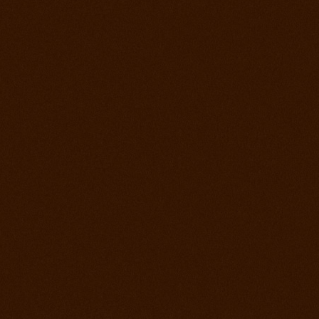
Prorodeo Pardubice
28. jul 2012
Prorodeo Roupov
21. jul 2012
Ako bolo na otvorení stodoly a tréningu?
15. jul 2012
Appa Show El Paso
14. jul 2012
Prorodeo Svinčíce
30. jún 2012
Ródeo Slovenská Lupča
25. jún 2012
Roping kurz Leo Holcknecht
23. jún 2012
Prorodeo Plzeň
16. jún 2012
Rodeo Galanta
9. jún 2012
Prorodeo Podmitrov