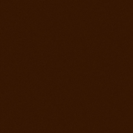
2. jún 2012
Kurz s Joe Wolter
26. máj 2012
Prorodeo Podmitrov
19. máj 2012
Prorodeo České Budejovice
28. apríl 2012
Prorodeo Halter Valley