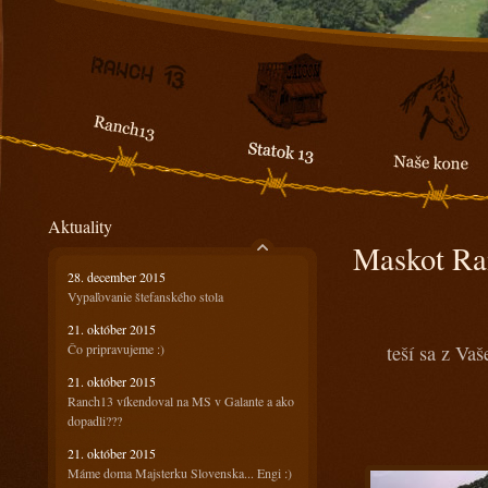
Aktuality
Maskot Ra
28. december 2015
Vypaľovanie štefanského stola
21. október 2015
Čo pripravujeme :)
teší sa z Vaš
21. október 2015
Ranch13 víkendoval na MS v Galante a ako
dopadli???
21. október 2015
Máme doma Majsterku Slovenska... Engi :)