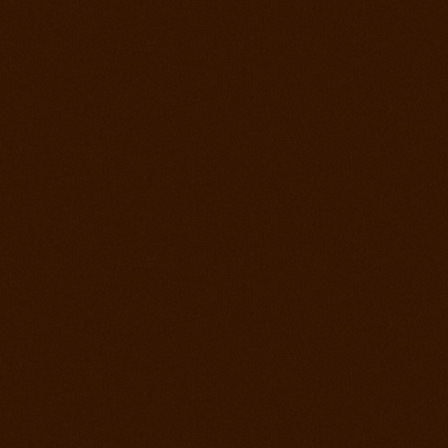
22. jún 2013
Rodeo Slovenská Lupča
15. jún 2013
Prorodeo Halter Valley
8. jún 2013
Rodeo Galanta Sawrr
1. jún 2013
Verejný tréning s dobytkom
18. máj 2013
Prorodeo české Budejovice
4. máj 2013
Prorodeo Roupov
20. apríl 2013
Prorodeo Halter Valley
6. apríl 2013
Kurz s Leom Holcknechtom
6. marec 2013
Jarná príprava začala
21. január 2013