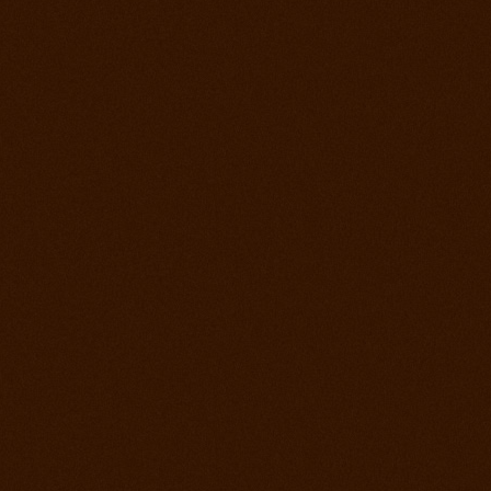
Roping days, verejný tréning stále sa učíme
4. december 2012
Vyhodnotenie súťaže a záver sezóny
2. december 2012
Lasovací víkend alebo roping days na ranch
13
28. september 2012
Finále Prorodeo Tour 2012
17. september 2012
Western rodeo Ranch 13 aké to bolo?
8. september 2012
Prorodeo El Paso
1. september 2012
MSR - Galanta
25. august 2012
MSR Reining Hrabušice
25. august 2012
Prorodeo Halter Valley
18. august 2012