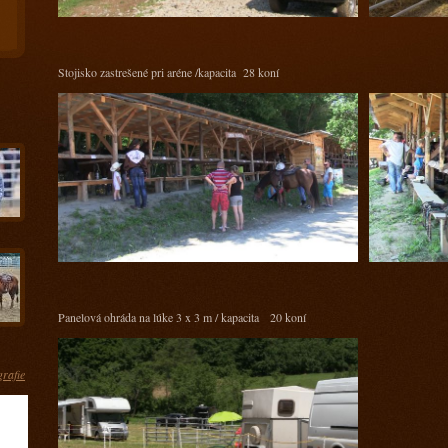
Stojisko zastrešené pri aréne /kapacita 28 koní
Panelová ohráda na lúke 3 x 3 m / kapacita 20 koní
grafie
ás