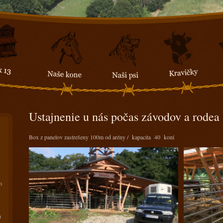
Ustajnenie u nás počas závodov a rodea
Box z panelov zastrešeny 100m od arény / kapacita 40 koní
o
)