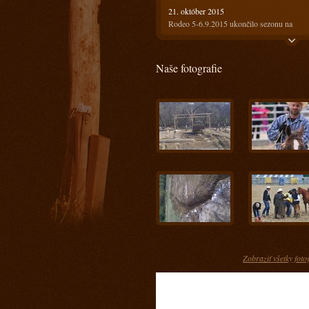
21. október 2015
Rodeo 5-6.9.2015 ukončilo sezonu na
Ranči13
21. október 2015
Naše fotografie
Rodeo 18-19.7.2015 bolo horúce ale
prefektné :)
4. august 2015
Ako bolo na prvom rodeu? Super!!!
28. máj 2015
Keď spájame príjemné s užitočným
17. apríl 2015
Kurz s Radkom Holubom 11-12.4.2015
15. apríl 2015
Kurz s Engi Dobešovou 3-4.4.2015
15. apríl 2015
Kurz s Karlom Spáčilom 28-29.3.2015
Zobraziť všetky foto
5. marec 2015
Príprava jazdcov na tohtoročnú sezónu u n
- Prídte sa pozrieť ako im to pôjde