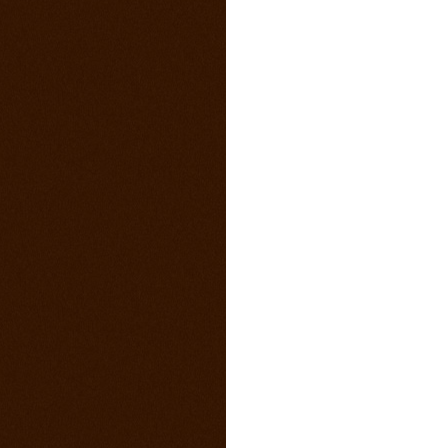
4. marec 2015
Sobotný večer v saloone s predkapelou
9. január 2015
Vianočny pozdrav z Ranča 13 s babkovým
divadlom v salone
5. august 2014
videa z pretekov
28. máj 2014
1 člen teamu Ranch13 chýba ! Kam sa
stratila ?
23. máj 2014
California 2014
17. máj 2014
Svadba na našom ranči
11. marec 2014
Trening North Orava Cutting Horses
14. február 2014
Taliansko 2014
13. február 2014
Kalendár sezóny 2014 všetky rodea