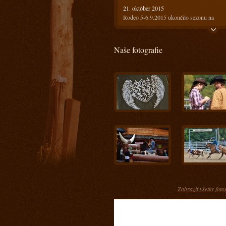
21. október 2015
Rodeo 5-6.9.2015 ukončilo sezonu na
Ranči13
21. október 2015
Naše fotografie
Rodeo 18-19.7.2015 bolo horúce ale
prefektné :)
4. august 2015
Ako bolo na prvom rodeu? Super!!!
28. máj 2015
Keď spájame príjemné s užitočným
17. apríl 2015
Kurz s Radkom Holubom 11-12.4.2015
15. apríl 2015
Kurz s Engi Dobešovou 3-4.4.2015
15. apríl 2015
Kurz s Karlom Spáčilom 28-29.3.2015
Zobraziť všetky foto
5. marec 2015
Príprava jazdcov na tohtoročnú sezónu u n
- Prídte sa pozrieť ako im to pôjde