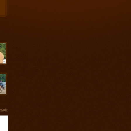
grafie
ás