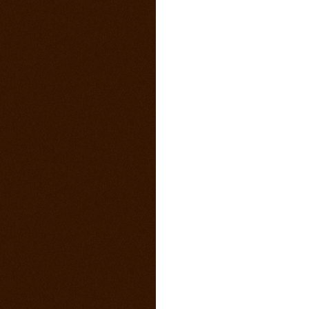
4. marec 2015
Sobotný večer v saloone s predkapelou
9. január 2015
Vianočny pozdrav z Ranča 13 s babkovým
divadlom v salone
5. august 2014
videa z pretekov
28. máj 2014
1 člen teamu Ranch13 chýba ! Kam sa
stratila ?
23. máj 2014
California 2014
17. máj 2014
Svadba na našom ranči
11. marec 2014
Trening North Orava Cutting Horses
14. február 2014
Taliansko 2014
13. február 2014
Kalendár sezóny 2014 všetky rodea