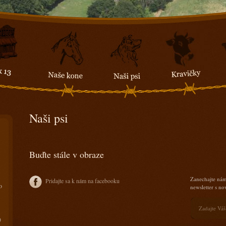
Naši psi
Buďte stále v obraze
Zanechajte nám
Pridajte sa k nám na facebooku
o
newsletter s n
)