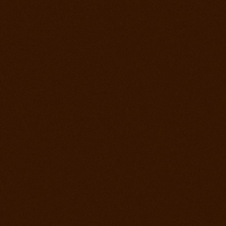
22. jún 2013
Rodeo Slovenská Lupča
15. jún 2013
Prorodeo Halter Valley
8. jún 2013
Rodeo Galanta Sawrr
1. jún 2013
Verejný tréning s dobytkom
18. máj 2013
Prorodeo české Budejovice
4. máj 2013
Prorodeo Roupov
20. apríl 2013
Prorodeo Halter Valley
6. apríl 2013
Kurz s Leom Holcknechtom
6. marec 2013
Jarná príprava začala
21. január 2013