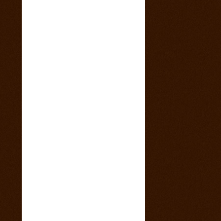
4. marec 2015
Sobotný večer v saloone s predkapelou
9. január 2015
Vianočny pozdrav z Ranča 13 s babkovým
divadlom v salone
5. august 2014
videa z pretekov
28. máj 2014
1 člen teamu Ranch13 chýba ! Kam sa
stratila ?
23. máj 2014
California 2014
17. máj 2014
Svadba na našom ranči
11. marec 2014
Trening North Orava Cutting Horses
14. február 2014
Taliansko 2014
13. február 2014
Kalendár sezóny 2014 všetky rodea