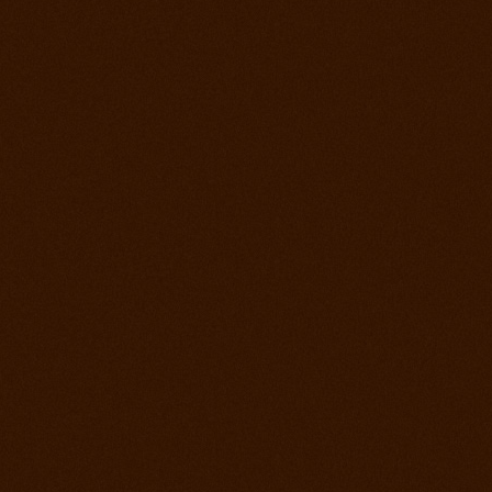
Roping days, verejný tréning stále sa učíme
4. december 2012
Vyhodnotenie súťaže a záver sezóny
2. december 2012
Lasovací víkend alebo roping days na ranch
13
28. september 2012
Finále Prorodeo Tour 2012
17. september 2012
Western rodeo Ranch 13 aké to bolo?
8. september 2012
Prorodeo El Paso
1. september 2012
MSR - Galanta
25. august 2012
MSR Reining Hrabušice
25. august 2012
Prorodeo Halter Valley
18. august 2012