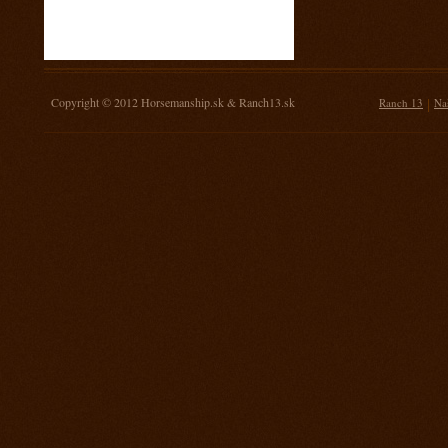
16. november 2013
Žrebovanie súťaže o 3 kg mäsa
14. september 2013
Prorodeo Nemšová
Copyright © 2012
Horsemanship.sk
&
Ranch13.sk
|
Ranch 13
Na
7. september 2013
MSR Galanta
31. august 2013
Rodeo TPA Ranch 13
17. august 2013
Rodeo Mengusovce Sawrr
27. jul 2013
Prorodeo Pardubice
20. jul 2013
Rodeo TPA Mitrov
13. jul 2013
Prorodeo Svinčice
29. jún 2013
Prorodeo Brno