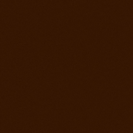
Prorodeo Pardubice
28. jul 2012
Prorodeo Roupov
21. jul 2012
Ako bolo na otvorení stodoly a tréningu?
15. jul 2012
Appa Show El Paso
14. jul 2012
Prorodeo Svinčíce
30. jún 2012
Ródeo Slovenská Lupča
25. jún 2012
Roping kurz Leo Holcknecht
23. jún 2012
Prorodeo Plzeň
16. jún 2012
Rodeo Galanta
9. jún 2012
Prorodeo Podmitrov