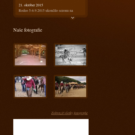
21. október 2015
Rodeo 5-6.9.2015 ukončilo sezonu na
Ranči13
21. október 2015
Naše fotografie
Rodeo 18-19.7.2015 bolo horúce ale
prefektné :)
4. august 2015
Ako bolo na prvom rodeu? Super!!!
28. máj 2015
Keď spájame príjemné s užitočným
17. apríl 2015
Kurz s Radkom Holubom 11-12.4.2015
15. apríl 2015
Kurz s Engi Dobešovou 3-4.4.2015
15. apríl 2015
Kurz s Karlom Spáčilom 28-29.3.2015
Zobraziť všetky fotografie
5. marec 2015
Príprava jazdcov na tohtoročnú sezónu u nás
- Prídte sa pozrieť ako im to pôjde