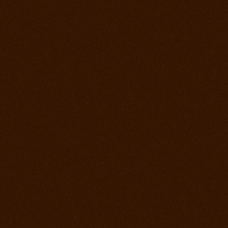
2. jún 2012
Kurz s Joe Wolter
26. máj 2012
Prorodeo Podmitrov
19. máj 2012
Prorodeo České Budejovice
28. apríl 2012
Prorodeo Halter Valley