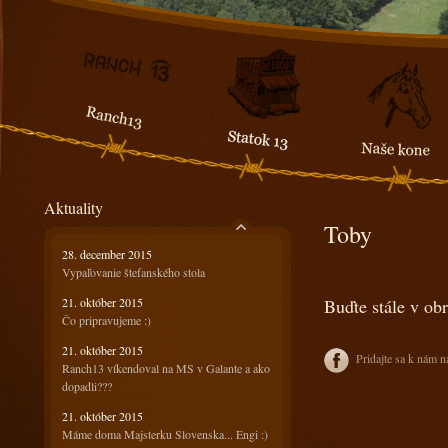
Aktuality
Toby
28. december 2015
Vypaľovanie štefanského stola
21. október 2015
Buďte stále v ob
Čo pripravujeme :)
21. október 2015
Pridajte sa k nám n
Ranch13 víkendoval na MS v Galante a ako
dopadli???
21. október 2015
Máme doma Majsterku Slovenska... Engi :)