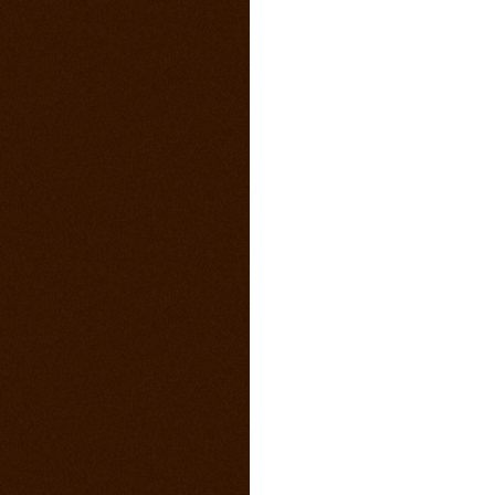
4. marec 2015
Sobotný večer v saloone s predkapelou
9. január 2015
Vianočny pozdrav z Ranča 13 s babkovým
divadlom v salone
5. august 2014
videa z pretekov
28. máj 2014
1 člen teamu Ranch13 chýba ! Kam sa
stratila ?
23. máj 2014
California 2014
17. máj 2014
Svadba na našom ranči
11. marec 2014
Trening North Orava Cutting Horses
14. február 2014
Taliansko 2014
13. február 2014
Kalendár sezóny 2014 všetky rodea