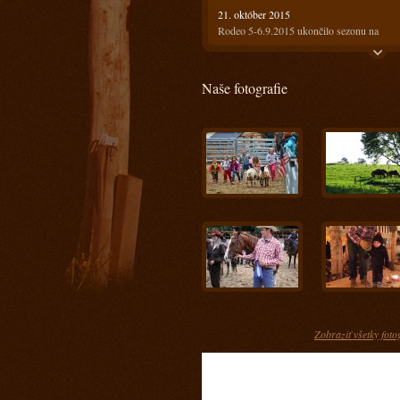
21. október 2015
Rodeo 5-6.9.2015 ukončilo sezonu na
Ranči13
21. október 2015
Naše fotografie
Rodeo 18-19.7.2015 bolo horúce ale
prefektné :)
4. august 2015
Ako bolo na prvom rodeu? Super!!!
28. máj 2015
Keď spájame príjemné s užitočným
17. apríl 2015
Kurz s Radkom Holubom 11-12.4.2015
15. apríl 2015
Kurz s Engi Dobešovou 3-4.4.2015
15. apríl 2015
Kurz s Karlom Spáčilom 28-29.3.2015
Zobraziť všetky foto
5. marec 2015
Príprava jazdcov na tohtoročnú sezónu u n
- Prídte sa pozrieť ako im to pôjde