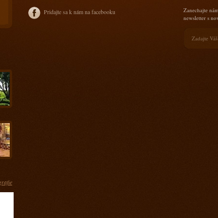
Zanechajte nám
Pridajte sa k nám na facebooku
newsletter s n
grafie
ás