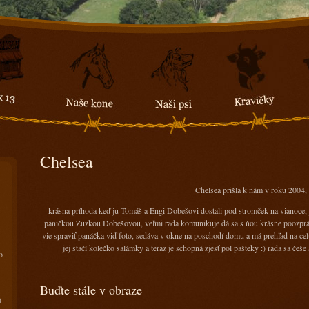
Chelsea
Chelsea prišla k nám v roku 2004,
krásna príhoda keď ju Tomáš a Engi Dobešovi dostali pod stromček na vianoce, 
paničkou Zuzkou Dobešovou, veľmi rada komunikuje dá sa s ňou krásne poozpráv
vie spraviť panáčka viď foto, sedáva v okne na poschodí domu a má prehľad na celú
jej stačí kolečko salámky a teraz je schopná zjesť pol pašteky :) rada sa češe 
o
Buďte stále v obraze
)