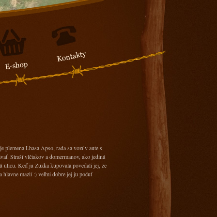
je plemena Lhasa Apso, rada sa vozí v aute s
ať. Straší vlčiakov a domermanov, ako jediná
 ulicu. Keď ju Zuzka kupovala povedali jej, že
a hlavne mazlí :) veľmi dobre jej ju počuť