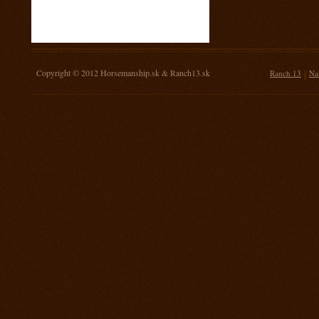
16. november 2013
Žrebovanie súťaže o 3 kg mäsa
14. september 2013
Prorodeo Nemšová
Copyright © 2012
Horsemanship.sk
&
Ranch13.sk
|
Ranch 13
Na
7. september 2013
MSR Galanta
31. august 2013
Rodeo TPA Ranch 13
17. august 2013
Rodeo Mengusovce Sawrr
27. jul 2013
Prorodeo Pardubice
20. jul 2013
Rodeo TPA Mitrov
13. jul 2013
Prorodeo Svinčice
29. jún 2013
Prorodeo Brno