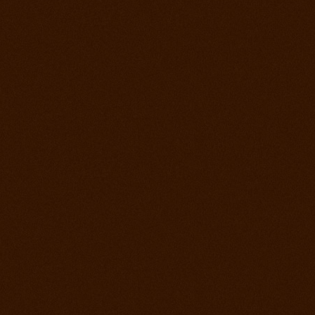
Roping days, verejný tréning stále sa učíme
4. december 2012
Vyhodnotenie súťaže a záver sezóny
2. december 2012
Lasovací víkend alebo roping days na ranch
13
28. september 2012
Finále Prorodeo Tour 2012
17. september 2012
Western rodeo Ranch 13 aké to bolo?
8. september 2012
Prorodeo El Paso
1. september 2012
MSR - Galanta
25. august 2012
MSR Reining Hrabušice
25. august 2012
Prorodeo Halter Valley
18. august 2012