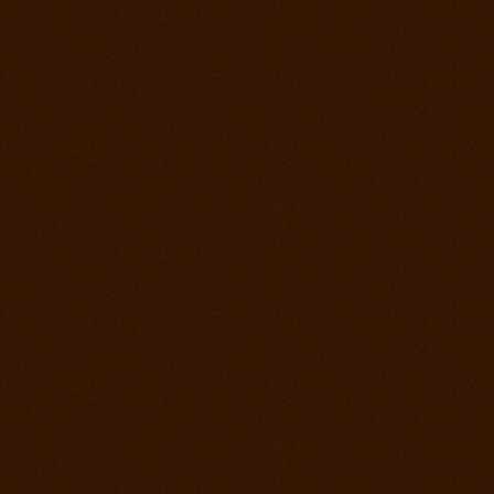
Prorodeo Pardubice
28. jul 2012
Prorodeo Roupov
21. jul 2012
Ako bolo na otvorení stodoly a tréningu?
15. jul 2012
Appa Show El Paso
14. jul 2012
Prorodeo Svinčíce
30. jún 2012
Ródeo Slovenská Lupča
25. jún 2012
Roping kurz Leo Holcknecht
23. jún 2012
Prorodeo Plzeň
16. jún 2012
Rodeo Galanta
9. jún 2012
Prorodeo Podmitrov