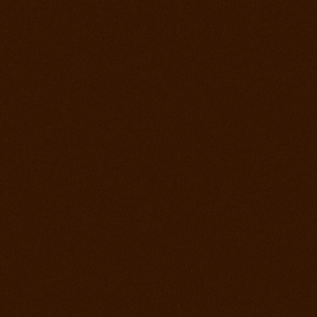
22. jún 2013
Rodeo Slovenská Lupča
15. jún 2013
Prorodeo Halter Valley
8. jún 2013
Rodeo Galanta Sawrr
1. jún 2013
Verejný tréning s dobytkom
18. máj 2013
Prorodeo české Budejovice
4. máj 2013
Prorodeo Roupov
20. apríl 2013
Prorodeo Halter Valley
6. apríl 2013
Kurz s Leom Holcknechtom
6. marec 2013
Jarná príprava začala
21. január 2013