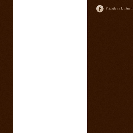
4. marec 2015
Sobotný večer v saloone s predkapelou
Pridajte sa k nám n
9. január 2015
Vianočny pozdrav z Ranča 13 s babkovým
divadlom v salone
5. august 2014
videa z pretekov
28. máj 2014
1 člen teamu Ranch13 chýba ! Kam sa
stratila ?
23. máj 2014
California 2014
17. máj 2014
Svadba na našom ranči
11. marec 2014
Trening North Orava Cutting Horses
14. február 2014
Taliansko 2014
13. február 2014
Kalendár sezóny 2014 všetky rodea