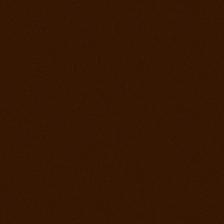
2. jún 2012
Kurz s Joe Wolter
26. máj 2012
Prorodeo Podmitrov
19. máj 2012
Prorodeo České Budejovice
28. apríl 2012
Prorodeo Halter Valley