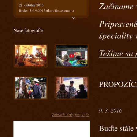
Začíname v
21. október 2015
Rodeo 5-6.9.2015 ukončilo sezonu na
Ranči13
Pripravené
21. október 2015
Naše fotografie
Rodeo 18-19.7.2015 bolo horúce ale
špeciality
prefektné :)
4. august 2015
Tešíme sa 
Ako bolo na prvom rodeu? Super!!!
28. máj 2015
Keď spájame príjemné s užitočným
17. apríl 2015
Kurz s Radkom Holubom 11-12.4.2015
PROPOZÍCIE
15. apríl 2015
Kurz s Engi Dobešovou 3-4.4.2015
15. apríl 2015
9. 3. 2016
Kurz s Karlom Spáčilom 28-29.3.2015
Zobraziť všetky fotografie
5. marec 2015
Príprava jazdcov na tohtoročnú sezónu u nás
Buďte stále 
- Prídte sa pozrieť ako im to pôjde