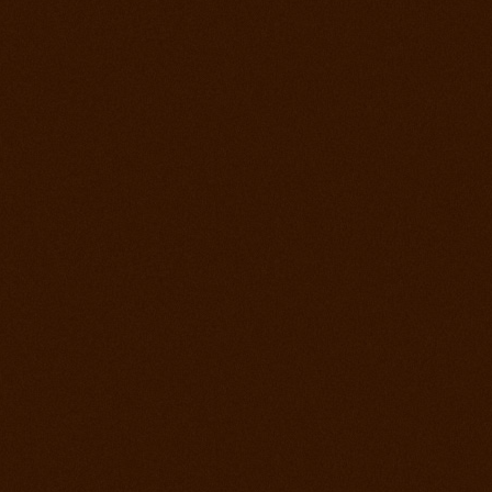
Roping days, verejný tréning stále sa učíme
4. december 2012
Vyhodnotenie súťaže a záver sezóny
2. december 2012
Lasovací víkend alebo roping days na ranch
13
28. september 2012
Finále Prorodeo Tour 2012
17. september 2012
Western rodeo Ranch 13 aké to bolo?
8. september 2012
Prorodeo El Paso
1. september 2012
MSR - Galanta
25. august 2012
MSR Reining Hrabušice
25. august 2012
Prorodeo Halter Valley
18. august 2012