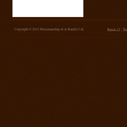
16. november 2013
Žrebovanie súťaže o 3 kg mäsa
14. september 2013
Prorodeo Nemšová
Copyright © 2012
Horsemanship.sk
&
Ranch13.sk
|
Ranch 13
Na
7. september 2013
MSR Galanta
31. august 2013
Rodeo TPA Ranch 13
17. august 2013
Rodeo Mengusovce Sawrr
27. jul 2013
Prorodeo Pardubice
20. jul 2013
Rodeo TPA Mitrov
13. jul 2013
Prorodeo Svinčice
29. jún 2013
Prorodeo Brno