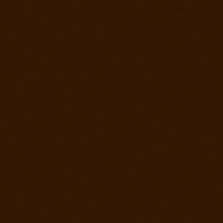
Prorodeo Pardubice
28. jul 2012
Prorodeo Roupov
21. jul 2012
Ako bolo na otvorení stodoly a tréningu?
15. jul 2012
Appa Show El Paso
14. jul 2012
Prorodeo Svinčíce
30. jún 2012
Ródeo Slovenská Lupča
25. jún 2012
Roping kurz Leo Holcknecht
23. jún 2012
Prorodeo Plzeň
16. jún 2012
Rodeo Galanta
9. jún 2012
Prorodeo Podmitrov