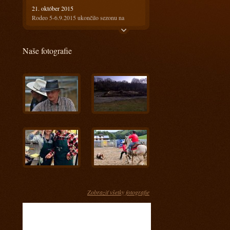
21. október 2015
Rodeo 5-6.9.2015 ukončilo sezonu na
Ranči13
21. október 2015
Naše fotografie
Rodeo 18-19.7.2015 bolo horúce ale
prefektné :)
4. august 2015
Ako bolo na prvom rodeu? Super!!!
28. máj 2015
Keď spájame príjemné s užitočným
17. apríl 2015
Kurz s Radkom Holubom 11-12.4.2015
15. apríl 2015
Kurz s Engi Dobešovou 3-4.4.2015
15. apríl 2015
Kurz s Karlom Spáčilom 28-29.3.2015
Zobraziť všetky fotografie
5. marec 2015
Príprava jazdcov na tohtoročnú sezónu u nás
- Prídte sa pozrieť ako im to pôjde