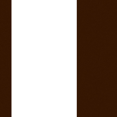
4. marec 2015
Sobotný večer v saloone s predkapelou
9. január 2015
Vianočny pozdrav z Ranča 13 s babkovým
divadlom v salone
5. august 2014
videa z pretekov
28. máj 2014
1 člen teamu Ranch13 chýba ! Kam sa
stratila ?
23. máj 2014
California 2014
17. máj 2014
Svadba na našom ranči
11. marec 2014
Trening North Orava Cutting Horses
14. február 2014
Taliansko 2014
13. február 2014
Kalendár sezóny 2014 všetky rodea