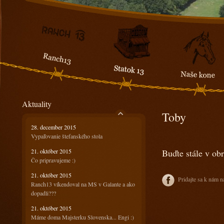
Aktuality
Toby
28. december 2015
Vypaľovanie štefanského stola
21. október 2015
Buďte stále v ob
Čo pripravujeme :)
21. október 2015
Pridajte sa k nám n
Ranch13 víkendoval na MS v Galante a ako
dopadli???
21. október 2015
Máme doma Majsterku Slovenska... Engi :)