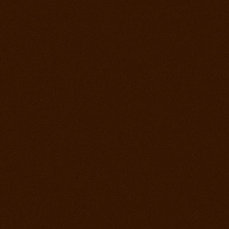
2. jún 2012
Kurz s Joe Wolter
26. máj 2012
Prorodeo Podmitrov
19. máj 2012
Prorodeo České Budejovice
28. apríl 2012
Prorodeo Halter Valley