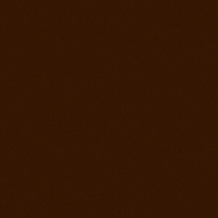
22. jún 2013
Rodeo Slovenská Lupča
15. jún 2013
Prorodeo Halter Valley
8. jún 2013
Rodeo Galanta Sawrr
1. jún 2013
Verejný tréning s dobytkom
18. máj 2013
Prorodeo české Budejovice
4. máj 2013
Prorodeo Roupov
20. apríl 2013
Prorodeo Halter Valley
6. apríl 2013
Kurz s Leom Holcknechtom
6. marec 2013
Jarná príprava začala
21. január 2013